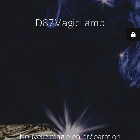
D87MagicLamp
Nouvelle magie en préparation